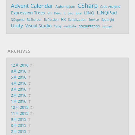
CSharp
Advent Calendar
Automation
Code Analysis
LINQPad
Expression Trees
LINQ
Git
Hexo
IL
Jiro
Joke
Rx
NDepend
ReSharper
Reflection
Serialization
Service
Spotlight
Unity
Visual Studio
presentation
Yacq
madosta
satoya
ARCHIVES
12月 2016
1
8月 2016
1
5月 2016
1
4月 2016
2
3月 2016
1
2月 2016
2
1月 2016
3
12月 2015
2
11月 2015
1
9月 2015
1
8月 2015
1
2月 2015
1