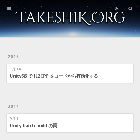
Home
Blog
About
Photos
2015
1月 14
Unity5β で IL2CPP をコードから有効化する
2014
9月 1
Unity batch build の罠