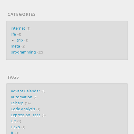
CATEGORIES
internet
1
life
4
trip
1
meta
2
programming
22
TAGS
Advent Calendar
6
Automation
2
CSharp
14
Code Analysis
1
Expression Trees
3
Git
1
Hexo
1
IL
1