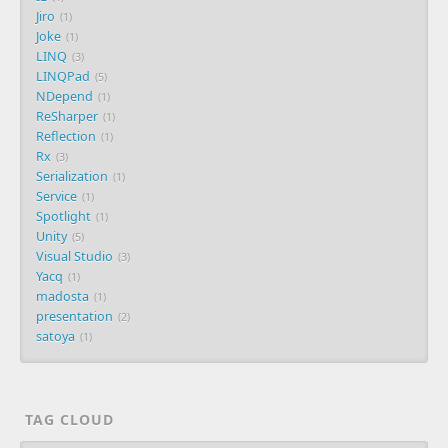
Jiro
1
Joke
1
LINQ
3
LINQPad
5
NDepend
1
ReSharper
1
Reflection
1
Rx
3
Serialization
1
Service
1
Spotlight
1
Unity
5
Visual Studio
3
Yacq
1
madosta
1
presentation
2
satoya
1
TAG CLOUD